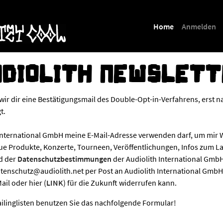
(current)
Home
Anmelden
DIOLITH NEWSLET
ir dir eine Bestätigungsmail des Double-Opt-in-Verfahrens, erst 
t.
th International GmbH meine E-Mail-Adresse verwenden darf, um mir
 Produkte, Konzerte, Tourneen, Veröffentlichungen, Infos zum La
d der
Datenschutzbestimmungen
der Audiolith International GmbH e
 datenschutz@audiolith.net per Post an Audiolith International Gm
ail oder hier (
LINK
) für die Zukunft widerrufen kann.
linglisten benutzen Sie das nachfolgende Formular!